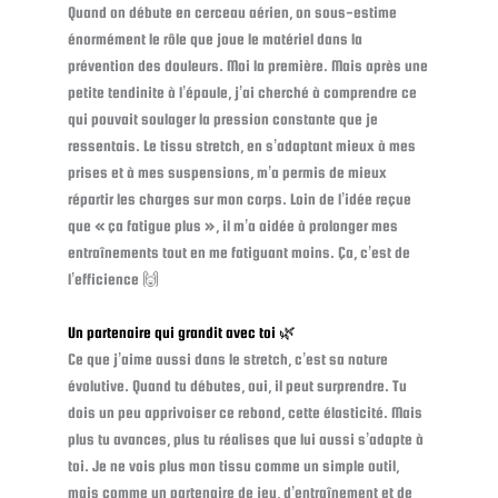
Quand on débute en cerceau aérien, on sous-estime
énormément le rôle que joue le matériel dans la
prévention des douleurs. Moi la première. Mais après une
petite tendinite à l’épaule, j’ai cherché à comprendre ce
qui pouvait soulager la pression constante que je
ressentais. Le tissu stretch, en s’adaptant mieux à mes
prises et à mes suspensions, m’a permis de mieux
répartir les charges sur mon corps. Loin de l’idée reçue
que « ça fatigue plus », il m’a aidée à prolonger mes
entraînements tout en me fatiguant moins. Ça, c’est de
l’efficience 🙌
Un partenaire qui grandit avec toi 🌿
Ce que j’aime aussi dans le stretch, c’est sa nature
évolutive. Quand tu débutes, oui, il peut surprendre. Tu
dois un peu apprivoiser ce rebond, cette élasticité. Mais
plus tu avances, plus tu réalises que lui aussi s’adapte à
toi. Je ne vois plus mon tissu comme un simple outil,
mais comme un partenaire de jeu, d’entraînement et de