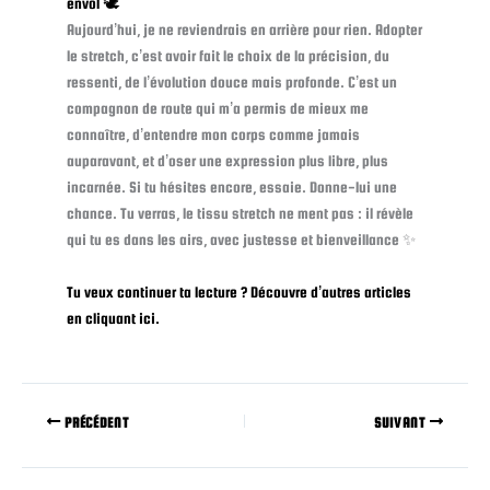
envol 🕊️
Aujourd’hui, je ne reviendrais en arrière pour rien. Adopter
le stretch, c’est avoir fait le choix de la précision, du
ressenti, de l’évolution douce mais profonde. C’est un
compagnon de route qui m’a permis de mieux me
connaître, d’entendre mon corps comme jamais
auparavant, et d’oser une expression plus libre, plus
incarnée. Si tu hésites encore, essaie. Donne-lui une
chance. Tu verras, le tissu stretch ne ment pas : il révèle
qui tu es dans les airs, avec justesse et bienveillance ✨
Tu veux continuer ta lecture ? Découvre d’autres articles
en cliquant ici.
PRÉCÉDENT
SUIVANT