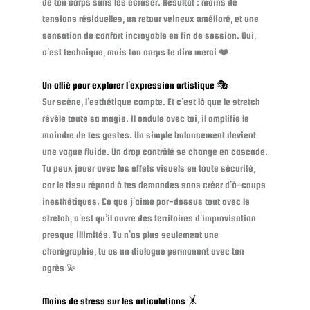
de ton corps sans les écraser. Résultat : moins de
tensions résiduelles, un retour veineux amélioré, et une
sensation de confort incroyable en fin de session. Oui,
c’est technique, mais ton corps te dira merci ❤️
Un allié pour explorer l’expression artistique 🎭
Sur scène, l’esthétique compte. Et c’est là que le stretch
révèle toute sa magie. Il ondule avec toi, il amplifie le
moindre de tes gestes. Un simple balancement devient
une vague fluide. Un drop contrôlé se change en cascade.
Tu peux jouer avec les effets visuels en toute sécurité,
car le tissu répond à tes demandes sans créer d’à-coups
inesthétiques. Ce que j’aime par-dessus tout avec le
stretch, c’est qu’il ouvre des territoires d’improvisation
presque illimités. Tu n’as plus seulement une
chorégraphie, tu as un dialogue permanent avec ton
agrès 💫
Moins de stress sur les articulations 🤸