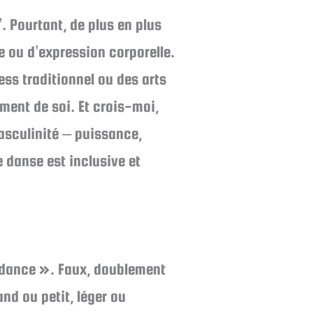
”. Pourtant, de plus en plus
e ou d’expression corporelle.
ess traditionnel ou des arts
ment de soi. Et crois-moi,
asculinité – puissance,
e danse est inclusive et
le dance ». Faux, doublement
nd ou petit, léger ou