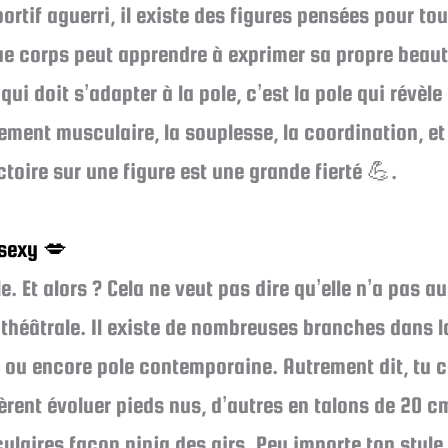
ortif aguerri, il existe des figures pensées pour to
ue corps peut apprendre à exprimer sa propre beauté
qui doit s’adapter à la pole, c’est la pole qui révèle
rcement musculaire, la souplesse, la coordination, 
ctoire sur une figure est une grande fierté 💪.
 sexy 💋
le. Et alors ? Cela ne veut pas dire qu’elle n’a pas a
 théâtrale. Il existe de nombreuses branches dans la
e ou encore pole contemporaine. Autrement dit, tu c
éfèrent évoluer pieds nus, d’autres en talons de 20 c
laires façon ninja des airs. Peu importe ton style, 