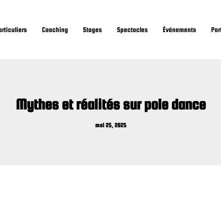
rticuliers
Coaching
Stages
Spectacles
Événements
Por
Mythes et réalités sur pole dance
mai 25, 2025