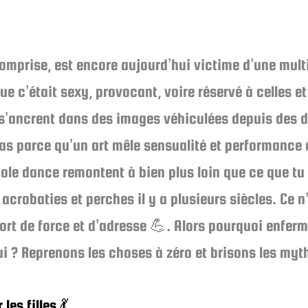
omprise, est encore aujourd’hui victime d’une mult
e c’était sexy, provocant, voire réservé à celles e
s’ancrent dans des images véhiculées depuis des dé
pas parce qu’un art mêle sensualité et performance q
 pole dance remontent à bien plus loin que ce que tu c
robaties et perches il y a plusieurs siècles. Ce n’é
rt de force et d’adresse 💪. Alors pourquoi enferm
ui ? Reprenons les choses à zéro et brisons les myth
es filles 💃