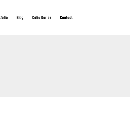
tfolio
Blog
Célia Duriez
Contact