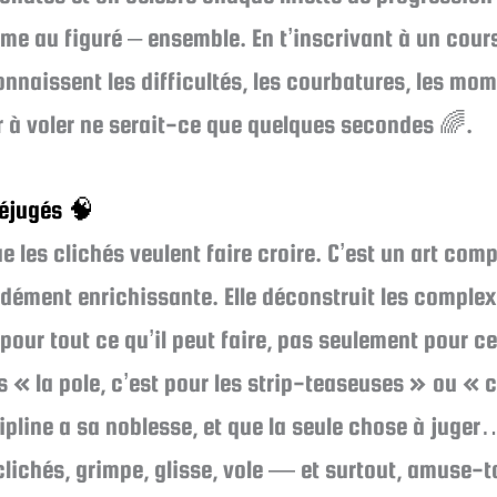
me au figuré – ensemble. En t’inscrivant à un cours
onnaissent les difficultés, les courbatures, les 
r à voler ne serait-ce que quelques secondes 🌈.
réjugés 🧠
e les clichés veulent faire croire. C’est un art comp
ément enrichissante. Elle déconstruit les complexe
pour tout ce qu’il peut faire, pas seulement pour ce 
 « la pole, c’est pour les strip-teaseuses » ou « c
pline a sa noblesse, et que la seule chose à juger…
clichés, grimpe, glisse, vole — et surtout, amuse-t