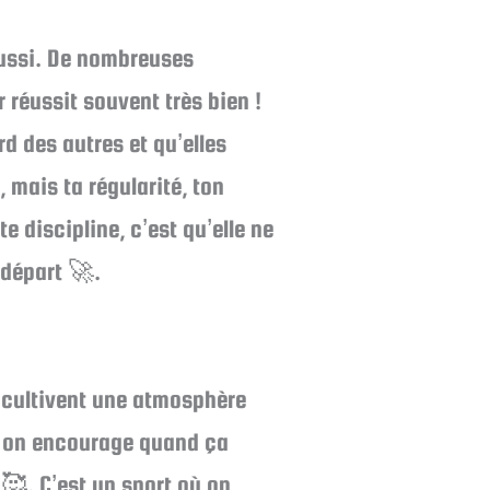
aussi. De nombreuses
 réussit souvent très bien !
rd des autres et qu’elles
 mais ta régularité, ton
e discipline, c’est qu’elle ne
 départ 🚀.
e cultivent une atmosphère
t, on encourage quand ça
🥰. C’est un sport où on