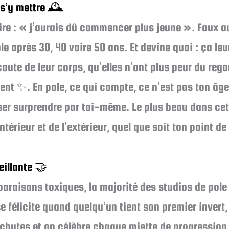
 s’y mettre 🕰️
ire : « j’aurais dû commencer plus jeune ». Faux 
après 30, 40 voire 50 ans. Et devine quoi : ça leur
coute de leur corps, qu’elles n’ont plus peur du rega
ent ✨. En pole, ce qui compte, ce n’est pas ton âge,
sser surprendre par toi-même. Le plus beau dans cett
ntérieur et de l’extérieur, quel que soit ton point de
illante 🤝
mparaisons toxiques, la majorité des studios de pol
se félicite quand quelqu’un tient son premier inver
 chutes et on célèbre chaque miette de progression 