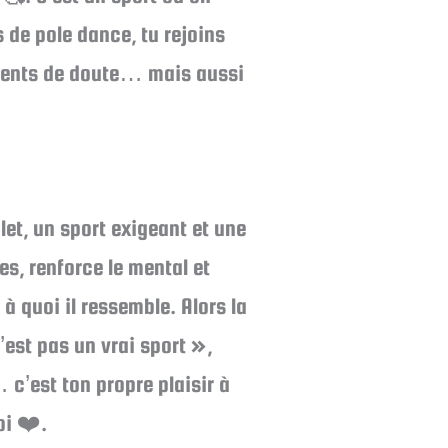
 de pole dance, tu rejoins
moments de doute… mais aussi
let, un sport exigeant et une
s, renforce le mental et
à quoi il ressemble. Alors la
’est pas un vrai sport »,
 c’est ton propre plaisir à
oi ❤️.