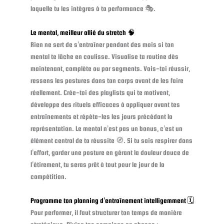
laquelle tu les intègres à ta performance 🎭.
Le mental, meilleur allié du stretch 🧠
Rien ne sert de s’entraîner pendant des mois si ton
mental te lâche en coulisse. Visualise ta routine dès
maintenant, complète ou par segments. Vois-toi réussir,
ressens les postures dans ton corps avant de les faire
réellement. Crée-toi des playlists qui te motivent,
développe des rituels efficaces à appliquer avant tes
entraînements et répète-les les jours précédant la
représentation. Le mental n’est pas un bonus, c’est un
élément central de ta réussite 🧭. Si tu sais respirer dans
l’effort, garder une posture en gérant la douleur douce de
l’étirement, tu seras prêt à tout pour le jour de la
compétition.
Programme ton planning d’entraînement intelligemment 🗓️
Pour performer, il faut structurer ton temps de manière