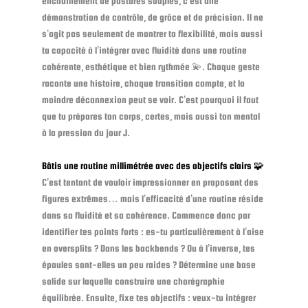
enchaînement de postures souples, c’est une
démonstration de contrôle, de grâce et de précision. Il ne
s’agit pas seulement de montrer ta flexibilité, mais aussi
ta capacité à l’intégrer avec fluidité dans une routine
cohérente, esthétique et bien rythmée 💫. Chaque geste
raconte une histoire, chaque transition compte, et la
moindre déconnexion peut se voir. C’est pourquoi il faut
que tu prépares ton corps, certes, mais aussi ton mental
à la pression du jour J.
Bâtis une routine millimétrée avec des objectifs clairs 🧩
C’est tentant de vouloir impressionner en proposant des
figures extrêmes… mais l’efficacité d’une routine réside
dans sa fluidité et sa cohérence. Commence donc par
identifier tes points forts : es-tu particulièrement à l’aise
en oversplits ? Dans les backbends ? Ou à l’inverse, tes
épaules sont-elles un peu raides ? Détermine une base
solide sur laquelle construire une chorégraphie
équilibrée. Ensuite, fixe tes objectifs : veux-tu intégrer