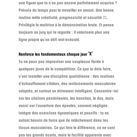
une figure que tu n’as pas encore parfaitement acquise ?
Prévois du temps pour la travailler en amont. Une bonne
routine mêle créativité, progressivité et sécurité ⚖️.
Privilégie la maîtrise à la démonstration brute. Et pense
toujours au jury qui te regarde : il valorisera plus une
ligne propre qu’un défi mal exécuté.
Renforce les fondamentaux chaque jour 🏋️
Tu ne peux pas improviser une souplesse fluide à
quelques jours de la compétition. Ce que tu dois faire,
c’est installer une discipline quotidienne : des routines
d’échauffement ciblées, des renforcements musculaires
adaptés, et surtout un étirement intelligent. Concentre-toi
sur les chaînes postérieures, les hanches, le dos, mais
aussi sur l’ouverture des épaules, souvent négligée.
Intègre des exercices dynamiques et passifs : tu as
autant besoin de force que de relâchement dans tes
tissus musculaires. Ce qui fera la différence, ce ne sont
pas tes grands écarts, mais la facilité apparente avec