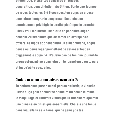
stratégique. Divise tes semaines en phases :
acquisition, consolidation, répétition. Garde une journée
de repos toutes les 5 à 6 séances, ton corps en a besoin
pour mieux intégrer la souplesse. Dans chaque
entraînement, privilégie la qualité plutôt que la quantité.
Mieux vaut maintenir une tuerie de pont bien aligné
pendant 20 secondes que de forcer un oversplit de
travers. Le repos actif est aussi un allié : marche, nages
douce ou cours léger permettent de délasser tout en
oxygénant le corps 🌀. N’oublie pas de tenir un journal de
progression, même sommaire : il te rappellera d’où tu pars
et jusqu’où tu peux aller.
Choisis ta tenue et ton univers avec soin 👗
Ta performance passe aussi par ton esthétique visuelle.
Même si ça peut sembler secondaire au début, la tenue,
le maquillage et l’univers visuel que tu transmets ajoutent
une dimension artistique essentielle. Choisis une tenue
dans laquelle tu es à l’aise, qui ne gêne pas tes