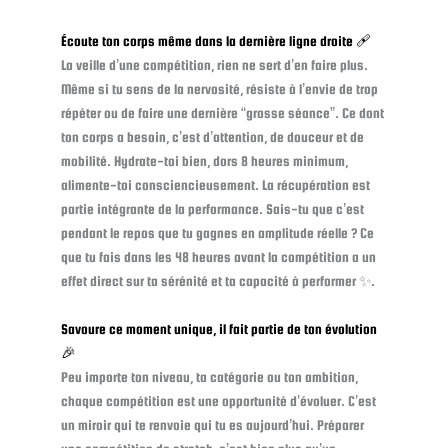
Écoute ton corps même dans la dernière ligne droite 🩹
La veille d’une compétition, rien ne sert d’en faire plus.
Même si tu sens de la nervosité, résiste à l’envie de trop
répéter ou de faire une dernière “grosse séance”. Ce dont
ton corps a besoin, c’est d’attention, de douceur et de
mobilité. Hydrate-toi bien, dors 8 heures minimum,
alimente-toi consciencieusement. La récupération est
partie intégrante de la performance. Sais-tu que c’est
pendant le repos que tu gagnes en amplitude réelle ? Ce
que tu fais dans les 48 heures avant la compétition a un
effet direct sur ta sérénité et ta capacité à performer ✨.
Savoure ce moment unique, il fait partie de ton évolution
🎉
Peu importe ton niveau, ta catégorie ou ton ambition,
chaque compétition est une opportunité d’évoluer. C’est
un miroir qui te renvoie qui tu es aujourd’hui. Préparer