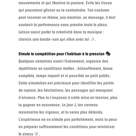
mouvements et qui illumine ta posture. Évite les tissus
qui pourraient glisser ou te contraindre. Ton costume
peut incarner un thème, une émotion, un message, il doit
soutenir ta performance sans prendre toute la place.
Laisse aussi parler ta créativité dans ta musique :
choisis une bande-son qui vibre avec toi 🎶.
Simule la compétition pour t’habituer à la pression 🎭
Quelques semaines avant l’événement, organise des
répétitions en conditions réelles : échauffement, tenue
complète, temps imparti et si possible un petit public.
Cette simulation est précieuse pour identifier les points
de rupture, les hésitations, les passages qui manquent
d’aisance. Plus tu t’exposes à cette mise en tension, plus
tu gagnes en assurance. Le jour J, ton cerveau
reconnaitra les signaux, et tu seras plus détendu.
L’expérience ne se simule pas parfaitement, mais tu peux
en préparer suffisamment les conditions pour minimiser
le stress 🚨.