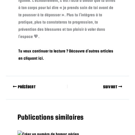
rythme. L’échauffement, c’est l’acte d’amour que tu offres
à ton corps pour lui dire « je prends soin de toi avant de
te pousser à te dépasser ». Plus tu l’intègres à ta
pratique, plus tu constateras ta progression, ta
prévention des blessures et ton plaisir à voler dans
l’espace 💖.
Tu veux continuer ta lecture ? Découvre d’autres articles
en cliquant ici.
PRÉCÉDENT
SUIVANT
Publications similaires