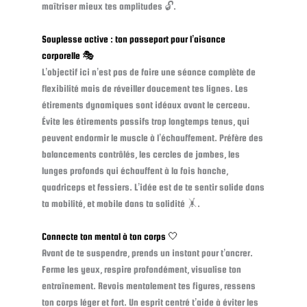
maîtriser mieux tes amplitudes 🔓.
Souplesse active : ton passeport pour l’aisance
corporelle 🎭
L’objectif ici n’est pas de faire une séance complète de
flexibilité mais de réveiller doucement tes lignes. Les
étirements dynamiques sont idéaux avant le cerceau.
Évite les étirements passifs trop longtemps tenus, qui
peuvent endormir le muscle à l’échauffement. Préfère des
balancements contrôlés, les cercles de jambes, les
lunges profonds qui échauffent à la fois hanche,
quadriceps et fessiers. L’idée est de te sentir solide dans
ta mobilité, et mobile dans ta solidité 🤸.
Connecte ton mental à ton corps 🤍
Avant de te suspendre, prends un instant pour t’ancrer.
Ferme les yeux, respire profondément, visualise ton
entraînement. Revois mentalement tes figures, ressens
ton corps léger et fort. Un esprit centré t’aide à éviter les