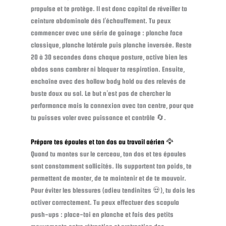
propulse et te protège. Il est donc capital de réveiller ta
ceinture abdominale dès l’échauffement. Tu peux
commencer avec une série de gainage : planche face
classique, planche latérale puis planche inversée. Reste
20 à 30 secondes dans chaque posture, active bien les
abdos sans cambrer ni bloquer ta respiration. Ensuite,
enchaîne avec des hollow body hold ou des relevés de
buste doux au sol. Le but n’est pas de chercher la
performance mais la connexion avec ton centre, pour que
tu puisses voler avec puissance et contrôle 🔄.
Prépare tes épaules et ton dos au travail aérien 🦅
Quand tu montes sur le cerceau, ton dos et tes épaules
sont constamment sollicités. Ils supportent ton poids, te
permettent de monter, de te maintenir et de te mouvoir.
Pour éviter les blessures (adieu tendinites 💀), tu dois les
activer correctement. Tu peux effectuer des scapula
push-ups : place-toi en planche et fais des petits