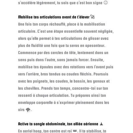
s’accélère légèrement, tu sais que c’est bon signe 😉
Mobilise tes articulations avant de t’élever 🚀
Une fois ton corps réchauffé, place à la mobilisation
articulaire. C’est une étape essentielle souvent négligée,
alors qu’elle permet à tes articulations de glisser avec
plus de fluidité une fois que tu seras en apesanteur.
Commence par des cercles de tête, lentement dans un
sens puis dans l’autre, sans jamais forcer. Ensuite,
mobilise tes épaules avec des rotations vers l’avant puis
vers l’arrière, bras tendus ou coudes fléchis. Poursuis
avec les poignets, les coudes, le bassin, les genoux et
les chevilles. Prends ton temps, concentre-toi sur ton
ressenti à chaque articulation. Tu prépares ainsi ton
enveloppe corporelle à s’exprimer pleinement dans les
airs 🌪️.
Active ta sangle abdominale, ton alliée aérienne 🧘
En aerial hoop, ton centre est roi 👑. Il te stabilise, te