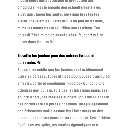
mouvements entre rétraction et protraction des
omoplates. Ajoute ensuite des échauffements avec
élastique : tirage horizontal, ouverture bras tendus,
élévations latérales. Même si tu n’as pas de matériel,
mime les mouvements ou utilise une serviette. Ton
objectif ? Des muscles chauds, réactifs, et prêts à te
porter dans les airs 💫.
Travaille tes jambes pour des entrées fluides et
puissantes 🔄
Souvent, on oublie que les jambes sont extrêmement
utiles en cerceau. Tu les utilises pour pousser, verrouiller,
enrouler, porter et coordonner. Accorde-leur donc une
attention particulière. Fais des fentes dynamiques, des
squats légers, des montées sur demi-pointes ou encore
des battements de jambes contrôlés. Intègre également
des étirements actifs comme les kick stretch ou des
balancements avec contraction musculaire. Cela t’aidera
à préparer tes splits, tes entrées dynamiques et à