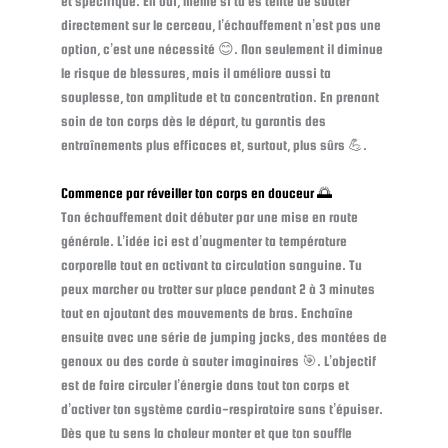
et spécifique. Eh oui, même si tu es tenté de sauter
directement sur le cerceau, l’échauffement n’est pas une
option, c’est une nécessité 😊. Non seulement il diminue
le risque de blessures, mais il améliore aussi ta
souplesse, ton amplitude et ta concentration. En prenant
soin de ton corps dès le départ, tu garantis des
entraînements plus efficaces et, surtout, plus sûrs 💪.
Commence par réveiller ton corps en douceur 🌅
Ton échauffement doit débuter par une mise en route
générale. L’idée ici est d’augmenter ta température
corporelle tout en activant ta circulation sanguine. Tu
peux marcher ou trotter sur place pendant 2 à 3 minutes
tout en ajoutant des mouvements de bras. Enchaîne
ensuite avec une série de jumping jacks, des montées de
genoux ou des corde à sauter imaginaires 🎯. L’objectif
est de faire circuler l’énergie dans tout ton corps et
d’activer ton système cardio-respiratoire sans t’épuiser.
Dès que tu sens la chaleur monter et que ton souffle