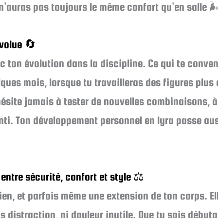
 n’auras pas toujours le même confort qu’en salle 🌬
évolue 🔄
 ton évolution dans la discipline. Ce qui te conve
lques mois, lorsque tu travailleras des figures plu
hésite jamais à tester de nouvelles combinaisons, à
senti. Ton développement personnel en lyra passe au
 entre sécurité, confort et style ⚖️
tien, et parfois même une extension de ton corps. Ell
s distraction, ni douleur inutile. Que tu sois début