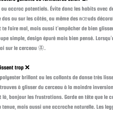
on ou accroc potentiels. Évite donc les habits avec 
le dos ou sur les côtés, ou même des nœuds décorat
te faire mal, mais aussi t’empêcher de bien glisser
oupe simple, design épuré mais bien pensé. Lorsqu’u
oi sur le cerceau 🦋.
lissent trop ❌
olyester brillant ou les collants de danse très lis
trouves à glisser du cerceau à la moindre inversio
là, bonjour les frustrations. Garde en tête que le c
tenue, mais aussi une accroche naturelle. Les leg