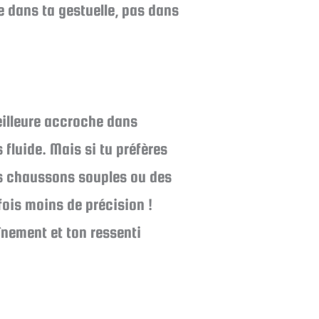
e dans ta gestuelle, pas dans
eilleure accroche dans
 fluide. Mais si tu préfères
des chaussons souples ou des
fois moins de précision !
înement et ton ressenti