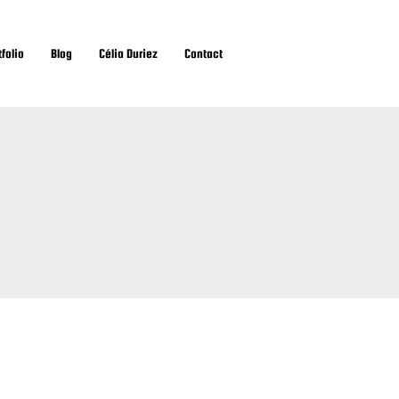
tfolio
Blog
Célia Duriez
Contact