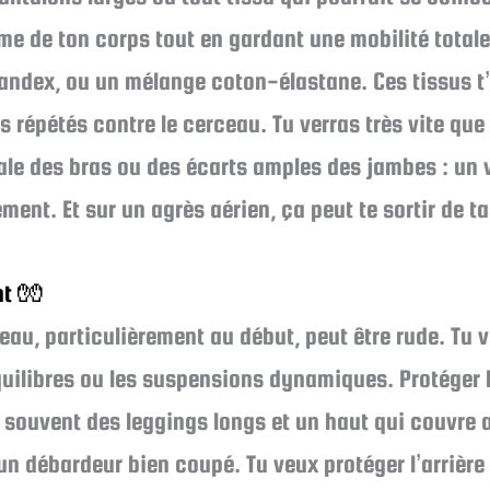
rme de ton corps tout en gardant une mobilité total
andex, ou un mélange coton-élastane. Ces tissus t’
ts répétés contre le cerceau. Tu verras très vite q
le des bras ou des écarts amples des jambes : un 
ment. Et sur un agrès aérien, ça peut te sortir de t
nt 🧤
peau, particulièrement au début, peut être rude. Tu 
équilibres ou les suspensions dynamiques. Protéger 
souvent des leggings longs et un haut qui couvre au
un débardeur bien coupé. Tu veux protéger l’arrière 