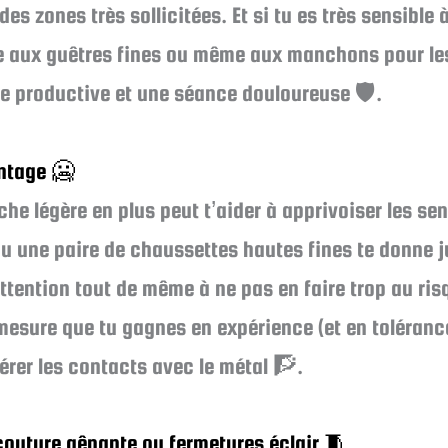
es zones très sollicitées. Et si tu es très sensible 
 aux guêtres fines ou même aux manchons pour les 
ce productive et une séance douloureuse 🛡️.
antage 🥶
che légère en plus peut t’aider à apprivoiser les se
ou une paire de chaussettes hautes fines te donne ju
tention tout de même à ne pas en faire trop au risq
esure que tu gagnes en expérience (et en tolérance 
érer les contacts avec le métal 🧗.
couture gênante ou fermetures éclair 🧵