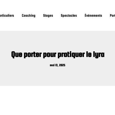
rticuliers
Coaching
Stages
Spectacles
Événements
Por
Que porter pour pratiquer le lyra
mai 13, 2025