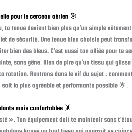
elle pour le cerceau aérien 🎯
 ta tenue devient bien plus qu’un simple vêtement. 
ilet de sécurité. Une tenue bien choisie peut transf
viter bien des bleus. C’est aussi ton alliée pour te se
nte, sans gêne. Rien de pire qu’un tissu qui glis
a rotation. Rentrons dans le vif du sujet : comment
 soit la plus agréable et performante possible 🌟.
lants mais confortables 🤸
usté ». Ton équipement doit te maintenir sans t’étou
pantalons larges ou tout tissu qui pourrait se coinc