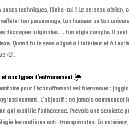
s bases techniques, lâche-toi ! Le cerceau aérien, c
 refléter ton personnage, ton humeur ou ton univers
, les découpes originales… ton style compte. Il pe
. Quand tu te sens aligné à l’intérieur et à l’extér
ue 🎨.
 et aux types d’entraînement 🌦️
entaire pour l’échauffement est bienvenue : joggi
gressivement. L’objectif : ne jamais commencer le t
ion qui modifie l’adhérence. Prévois une serviette po
ivilégie les matières anti-transpirantes. En extérieur