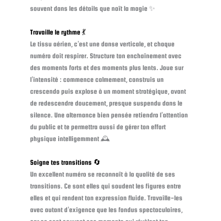
souvent dans les détails que naît la magie ✨
Travaille le rythme 💃
Le tissu aérien, c’est une danse verticale, et chaque
numéro doit respirer. Structure ton enchaînement avec
des moments forts et des moments plus lents. Joue sur
l’intensité : commence calmement, construis un
crescendo puis explose à un moment stratégique, avant
de redescendre doucement, presque suspendu dans le
silence. Une alternance bien pensée retiendra l’attention
du public et te permettra aussi de gérer ton effort
physique intelligemment 🕰️
Soigne tes transitions 🔄
Un excellent numéro se reconnaît à la qualité de ses
transitions. Ce sont elles qui soudent les figures entre
elles et qui rendent ton expression fluide. Travaille-les
avec autant d’exigence que les fondus spectaculaires,