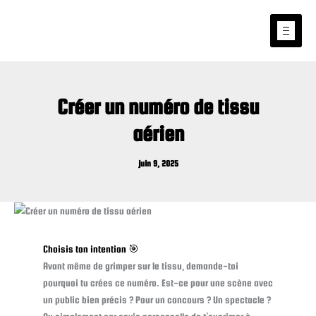
Aller
au
contenu
Créer un numéro de tissu
aérien
juin 9, 2025
Choisis ton intention 🎯
Avant même de grimper sur le tissu, demande-toi
pourquoi tu crées ce numéro. Est-ce pour une scène avec
un public bien précis ? Pour un concours ? Un spectacle ?