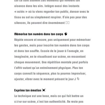
car ce sont souvent ces moments qui révèlent ton
aisance dans les airs. Intègre aussi des instants
« actés » où tu viens regarder ton public, danser avec le
tissu au sol ou simplement respirer. N’aie pas peur des
silences, ils peuvent dire énormément 😮‍💨
Mémorise ton numéro dans ton corps 🧠
Répète encore et encore, pas uniquement pour mémoriser
les gestes, mais pour inscrire ton numéro dans ton corps
et dans ton souffle. Essaie de le jouer à l’aveugle, en
imaginaire, en te visualisant sur scène, en ressentant
chaque mouvement. Une répétition mentale peut parfois
t’offrir autant qu’un entraînement physique. Plus ton
corps connaît la séquence, plus tu pourras improviser,
ajuster, vibrer avec le moment présent le jour J 🌀
Exprime ton émotion 💓
La technique est une base, mais ce qui fait battre un
cœur sur scène, c’est ton authenticité. Ne reste pas