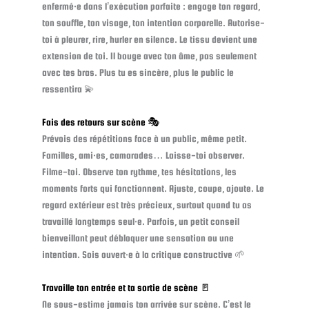
enfermé·e dans l’exécution parfaite : engage ton regard,
ton souffle, ton visage, ton intention corporelle. Autorise-
toi à pleurer, rire, hurler en silence. Le tissu devient une
extension de toi. Il bouge avec ton âme, pas seulement
avec tes bras. Plus tu es sincère, plus le public le
ressentira 💫
Fais des retours sur scène 🎭
Prévois des répétitions face à un public, même petit.
Familles, ami·es, camarades… Laisse-toi observer.
Filme-toi. Observe ton rythme, tes hésitations, les
moments forts qui fonctionnent. Ajuste, coupe, ajoute. Le
regard extérieur est très précieux, surtout quand tu as
travaillé longtemps seul·e. Parfois, un petit conseil
bienveillant peut débloquer une sensation ou une
intention. Sois ouvert·e à la critique constructive 🌱
Travaille ton entrée et ta sortie de scène 🚪
Ne sous-estime jamais ton arrivée sur scène. C’est le