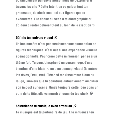
Ou simplement par envie personnelle de t’exprimer à
travers les airs ? Cette intention va guider tout ton
processus, du choix musical aux figures que tu
exécuteras. Elle donne du sens à ta chorégraphie et
t’aidera à rester cohérent tout au long de la création ✨
Définis ton univers visuel 🌌
Un bon numéro n’est pas seulement une succession de
figures techniques, c’est aussi une expérience visuelle
et émotionnelle. Pour créer cette immersion, pense à un
thème fort. Tu peux t’inspirer d’un personnage, d’une
émotion, d’une histoire ou d’un concept visuel (la nature,
les rêves, l’eau, etc). Même si ton tissu reste blanc ou
rouge, l’univers que tu construis autour viendra amplifier
son impact sur scène. Garde toujours cette idée dans un
coin de ta tête, elle va nourrir chacun de tes choix 🧠
Sélectionne ta musique avec attention 🎶
Ta musique est ta partenaire de jeu. Elle influence ton