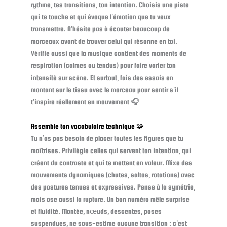
rythme, tes transitions, ton intention. Choisis une piste
qui te touche et qui évoque l’émotion que tu veux
transmettre. N’hésite pas à écouter beaucoup de
morceaux avant de trouver celui qui résonne en toi.
Vérifie aussi que la musique contient des moments de
respiration (calmes ou tendus) pour faire varier ton
intensité sur scène. Et surtout, fais des essais en
montant sur le tissu avec le morceau pour sentir s’il
t’inspire réellement en mouvement 🎧
Assemble ton vocabulaire technique 🧩
Tu n’as pas besoin de placer toutes les figures que tu
maîtrises. Privilégie celles qui servent ton intention, qui
créent du contraste et qui te mettent en valeur. Mixe des
mouvements dynamiques (chutes, saltos, rotations) avec
des postures tenues et expressives. Pense à la symétrie,
mais ose aussi la rupture. Un bon numéro mêle surprise
et fluidité. Montée, nœuds, descentes, poses
suspendues, ne sous-estime aucune transition : c’est