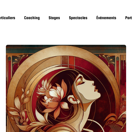
rticuliers
Coaching
Stages
Spectacles
Événements
Port